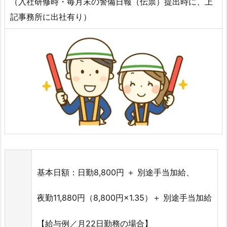
（入社研修時・毎月末の警備日報（伝票）提出時に、上
記事務所に出社有り）
基本日額：日勤8,800円 ＋ 別途手当加給、
夜勤11,880円（8,800円×1.35）＋ 別途手当加給
【給与例／月22日勤務の場合】